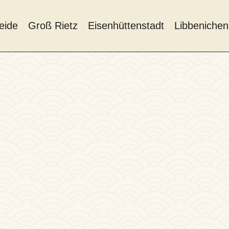
eide
Groß Rietz
Eisenhüttenstadt
Libbenichen
tion