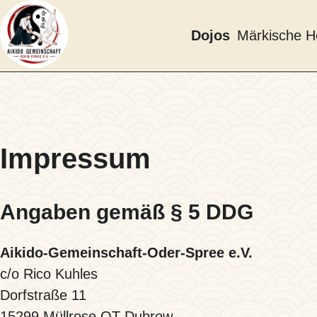
Direkt
zum
Märkische H
Dojos
Inhalt
Hauptnaviga
Impressum
Angaben gemäß § 5 DDG
Aikido-Gemeinschaft-Oder-Spree e.V.
c/o Rico Kuhles
Dorfstraße 11
15299 Müllrose OT Dubrow